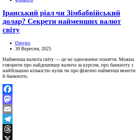
Іранський ріал чи Зімбабвійський
долар? Секрети найменших валют
світу
Dmytro
30 Вересня, 2025
Найменша валюта світу — це не однозначне поняття. Можна
говорити про найдешевшу валюта за курсом, про банкноту з
найбільшою кількістю нулів чи про фізично найменші монети
й банкноти.
Facebook
Mastodon
Email
Telegram
Threads