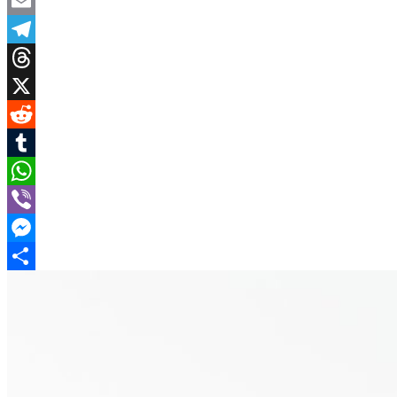
Mastodon
Email
Telegram
Threads
X
Reddit
Tumblr
WhatsApp
Viber
Messenger
Поділитися