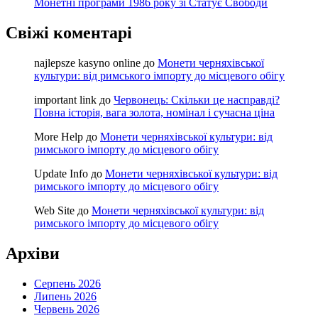
Монетні програми 1986 року зі Статує Свободи
Свіжі коментарі
najlepsze kasyno online
до
Монети черняхівської
культури: від римського імпорту до місцевого обігу
important link
до
Червонець: Скільки це насправді?
Повна історія, вага золота, номінал і сучасна ціна
More Help
до
Монети черняхівської культури: від
римського імпорту до місцевого обігу
Update Info
до
Монети черняхівської культури: від
римського імпорту до місцевого обігу
Web Site
до
Монети черняхівської культури: від
римського імпорту до місцевого обігу
Архіви
Серпень 2026
Липень 2026
Червень 2026