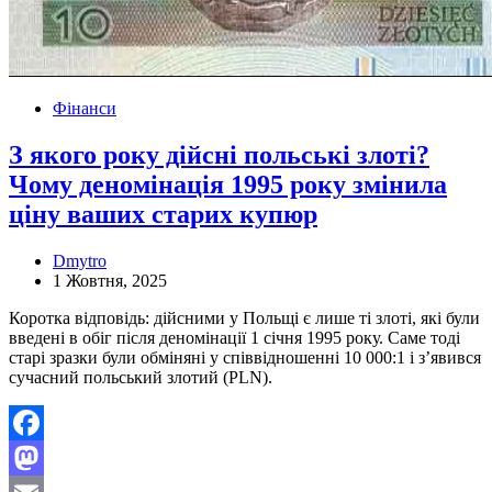
Фінанси
З якого року дійсні польські злоті?
Чому деномінація 1995 року змінила
ціну ваших старих купюр
Dmytro
1 Жовтня, 2025
Коротка відповідь: дійсними у Польщі є лише ті злоті, які були
введені в обіг після деномінації 1 січня 1995 року. Саме тоді
старі зразки були обміняні у співвідношенні 10 000:1 і з’явився
сучасний польський злотий (PLN).
Facebook