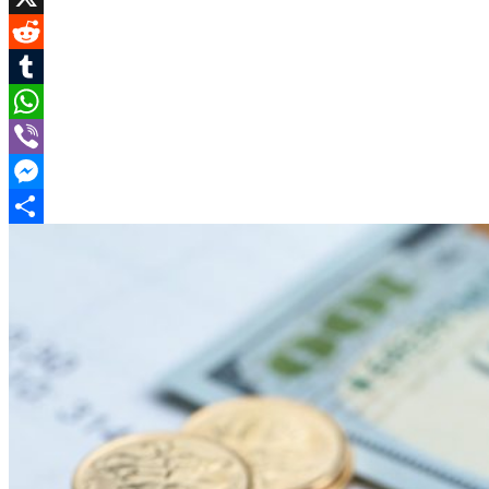
X
Reddit
Tumblr
WhatsApp
Viber
Messenger
Поділитися