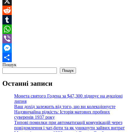
Threads
X
Reddit
Tumblr
WhatsApp
Viber
Messenger
Пошук
Поділитися
Пошук
Останні записи
Монета святого Годена за $47,300 лідирує на аукціоні
липня
Ваш дохід залежить від того, що ви колекціонуєте
Надзвичайна рідкість: Історія матових пробних
суверенів 1937 року
Типові помилки при автоматизації комунікацій через
повідомлення і чат-боти та як уникнути зайвих витрат