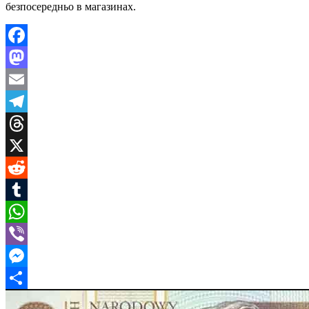
безпосередньо в магазинах.
Facebook
Mastodon
Email
Telegram
Threads
X
Reddit
Tumblr
WhatsApp
Viber
Messenger
Поділитися