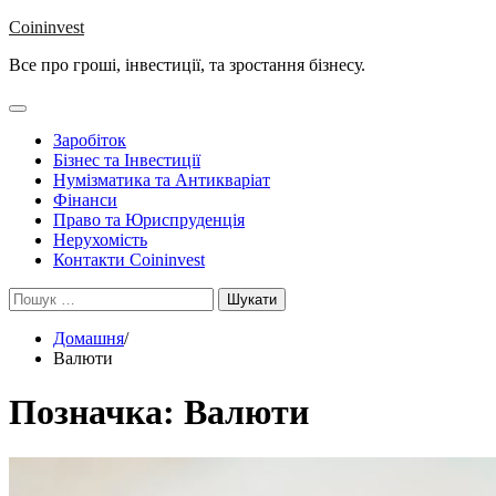
Перейти
Coininvest
до
Все про гроші, інвестиції, та зростання бізнесу.
вмісту
Заробіток
Бізнес та Інвестиції
Нумізматика та Антикваріат
Фінанси
Право та Юриспруденція
Нерухомість
Контакти Coininvest
Пошук:
Домашня
Валюти
Позначка:
Валюти